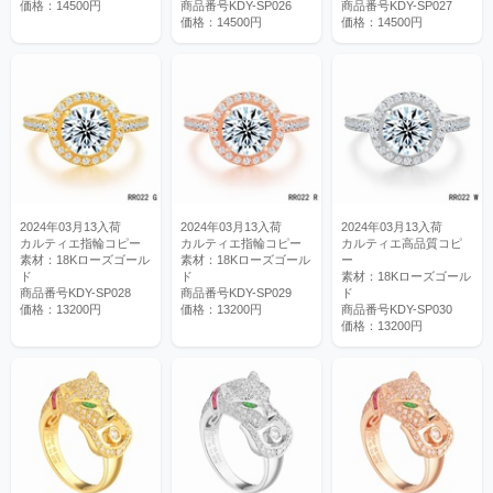
価格：14500円
商品番号KDY-SP026
商品番号KDY-SP027
価格：14500円
価格：14500円
2024年03月13入荷
2024年03月13入荷
2024年03月13入荷
カルティエ指輪コピー
カルティエ指輪コピー
カルティエ高品質コピ
素材：18Kローズゴール
素材：18Kローズゴール
ー
ド
ド
素材：18Kローズゴール
商品番号KDY-SP028
商品番号KDY-SP029
ド
価格：13200円
価格：13200円
商品番号KDY-SP030
価格：13200円