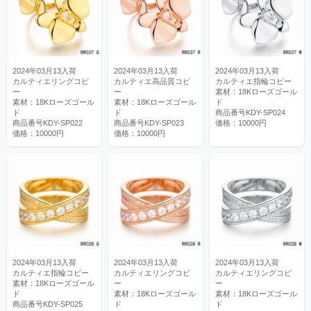
2024年03月13入荷
2024年03月13入荷
2024年03月13入荷
カルティエリングコピ
カルティエ高品質コピ
カルティエ指輪コピー
ー
ー
素材：18Kローズゴール
素材：18Kローズゴール
素材：18Kローズゴール
ド
ド
ド
商品番号KDY-SP024
商品番号KDY-SP022
商品番号KDY-SP023
価格：10000円
価格：10000円
価格：10000円
2024年03月13入荷
2024年03月13入荷
2024年03月13入荷
カルティエ指輪コピー
カルティエリングコピ
カルティエリングコピ
素材：18Kローズゴール
ー
ー
ド
素材：18Kローズゴール
素材：18Kローズゴール
商品番号KDY-SP025
ド
ド