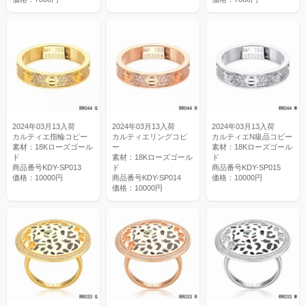
2024年03月13入荷
2024年03月13入荷
2024年03月13入荷
カルティエ指輪コピー
カルティエリングコピ
カルティエN級品コピー
素材：18Kローズゴール
ー
素材：18Kローズゴール
ド
素材：18Kローズゴール
ド
商品番号KDY-SP013
ド
商品番号KDY-SP015
価格：10000円
商品番号KDY-SP014
価格：10000円
価格：10000円