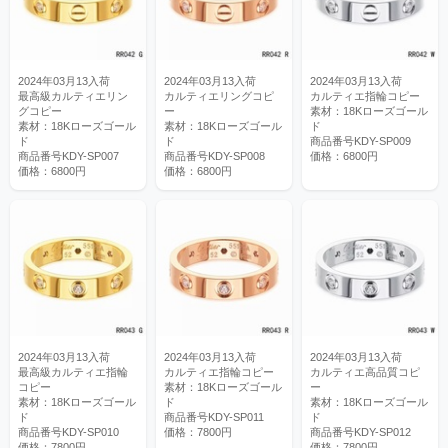
2024年03月13入荷
2024年03月13入荷
2024年03月13入荷
最高級カルティエリン
カルティエリングコピ
カルティエ指輪コピー
グコピー
ー
素材：18Kローズゴール
素材：18Kローズゴール
素材：18Kローズゴール
ド
ド
ド
商品番号KDY-SP009
商品番号KDY-SP007
商品番号KDY-SP008
価格：6800円
価格：6800円
価格：6800円
2024年03月13入荷
2024年03月13入荷
2024年03月13入荷
最高級カルティエ指輪
カルティエ指輪コピー
カルティエ高品質コピ
コピー
素材：18Kローズゴール
ー
素材：18Kローズゴール
ド
素材：18Kローズゴール
ド
商品番号KDY-SP011
ド
商品番号KDY-SP010
価格：7800円
商品番号KDY-SP012
価格：7800円
価格：7800円