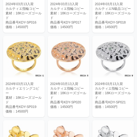
2024年03月13入荷
2024年03月13入荷
2024年03月13入荷
カルティエ指輪コピー
カルティエ指輪コピー
カルティエN級品コピー
素材：18Kローズゴール
素材：18Kローズゴール
素材：18Kローズゴール
ド
ド
ド
商品番号KDY-SP016
商品番号KDY-SP017
商品番号KDY-SP018
価格：14500円
価格：14500円
価格：14500円
2024年03月13入荷
2024年03月13入荷
2024年03月13入荷
カルティエリングコピ
カルティエ指輪コピー
カルティエ指輪コピー
ー
素材：18Kローズゴール
素材：18Kローズゴール
素材：18Kローズゴール
ド
ド
ド
商品番号KDY-SP020
商品番号KDY-SP021
商品番号KDY-SP019
価格：14500円
価格：14500円
価格：14500円