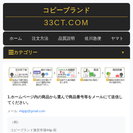
コピーブランド
33CT.COM
ホーム
注文方法
品質説明
佐川急便
ヤマト
☰
カテゴリー
▼
1.ホームページ内の商品から選んで商品番号等をメールにて送信し
てください。
メール:
44jpjp@gmail.com
（例）
コピーブランド激安市場44jp 宛