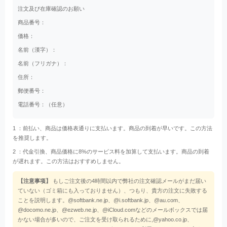
注文及び在庫確認のお願い
商品番号：
価格：
名前（漢字）：
名前（フリガナ）：
住所：
郵便番号：
電話番号：（任意）
1 ：前払い、商品は価格表通りに支払います。商品の到着が早いです。この方法
を推奨します。
2 ：代金引換、商品価格に8%のサービス料を加算して支払います。商品の到着
が遅れます。この方法はおすすめしません。
【注意事项】
もしご注文後の4時間以内で弊社の注文確認メールがまだ届い
ていない（ゴミ箱にも入っておりません）、つもり、貴方の注文に失敗する
ことを説明します。@softbank.ne.jp、@i.softbank.jp、@au.com、
@docomo.ne.jp、@ezweb.ne.jp、@iCloud.comなどのメールボックスでは届
かない場合が多いので、ご注文を受け取られるために,@yahoo.co.jp、